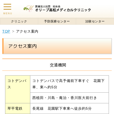
toggle
MENU
navigation
クリニック
予防医療センター
治験センター
TOP
アクセス案内
アクセス案内
交通機関
コトデンバ
コトデンバスで高予備前下車すぐ 花園下
ス
車、東へ約5分
西植田・川島・庵治・香川医大前行き
琴平電鉄
長尾線 花園駅下車東へ徒歩約5分