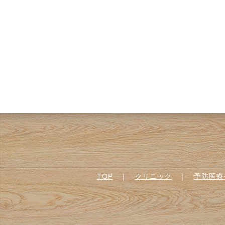
TOP
｜
クリニック
｜
予防医療