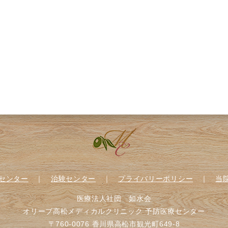
センター
｜
治験センター
｜
プライバリーポリシー
｜
当
医療法人社団 如水会
オリーブ高松メディカルクリニック 予防医療センター
〒760-0076 香川県高松市観光町649-8