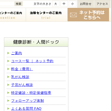
文字の大きさ
大
中
小
お問合せ
アクセス
健康診断・人間ドック
ご案内
コース一覧 ｜ ネット予約
料金（費用）
乳がん検診
子宮がん検診
特定健診・特定保健指導
フォローアップ体制
よくある質問 FAQ