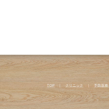
TOP
｜
クリニック
｜
予防医療