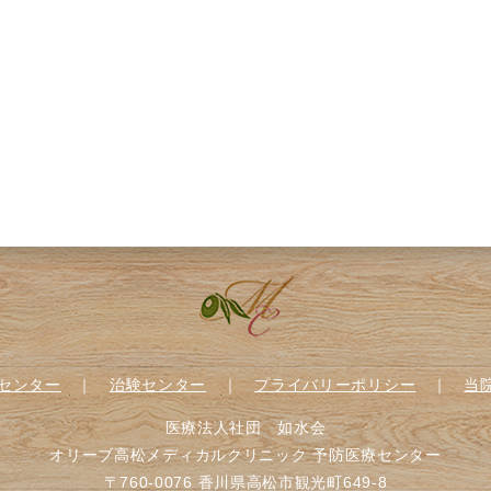
センター
｜
治験センター
｜
プライバリーポリシー
｜
当
医療法人社団 如水会
オリーブ高松メディカルクリニック 予防医療センター
〒760-0076 香川県高松市観光町649-8