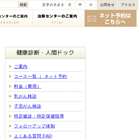
文字の大きさ
大
中
小
お問合せ
アクセス
健康診断・人間ドック
ご案内
コース一覧 ｜ ネット予約
料金（費用）
乳がん検診
子宮がん検診
特定健診・特定保健指導
フォローアップ体制
よくある質問 FAQ