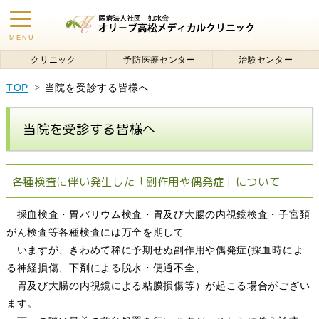
toggle
MENU
navigation
クリニック
予防医療センター
治験センター
TOP
当院を受診する皆様へ
当院を受診する皆様へ
各種検査に伴い発生した「副作用や偶発症」について
採血検査・胃バリウム検査・胃及び大腸の内視鏡検査・子宮頚
がん検査等各種検査には万全を期して
いますが、きわめて稀に予期せぬ副作用や偶発症(採血時によ
る神経損傷、下剤による脱水・便通不全、
胃及び大腸の内視鏡による粘膜損傷等）が起こる場合がござい
ます。