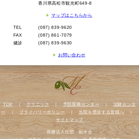
香川県高松市観光町649-8
マップはこちらから
TEL
(087) 839-9620
FAX
(087) 861-7079
健診
(087) 839-9630
お問い合わせ
TOP
｜
クリニック
｜
予防医療センター
｜
治験センタ
ー
｜
プライバリーポリシー
｜
当院を受診する皆様へ
｜
サイトマップ
医療法人社団 如水会