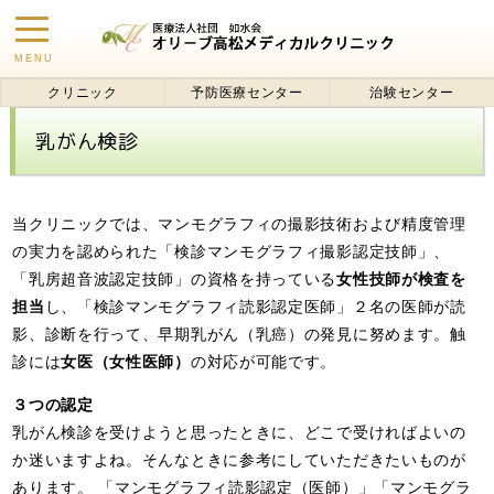
toggle
MENU
navigation
クリニック
予防医療センター
治験センター
乳がん検診
当クリニックでは、マンモグラフィの撮影技術および精度管理
の実力を認められた「検診マンモグラフィ撮影認定技師」、
「乳房超音波認定技師」の資格を持っている
女性技師が検査を
担当
し、「検診マンモグラフィ読影認定医師」２名の医師が読
影、診断を行って、早期乳がん（乳癌）の発見に努めます。触
診には
女医（女性医師）
の対応が可能です。
３つの認定
乳がん検診を受けようと思ったときに、どこで受ければよいの
か迷いますよね。そんなときに参考にしていただきたいものが
あります。 「マンモグラフィ読影認定（医師）」「マンモグラ