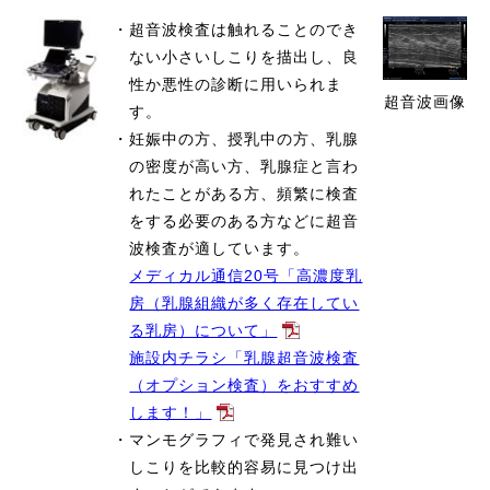
・
超音波検査は触れることのでき
ない小さいしこりを描出し、良
性か悪性の診断に用いられま
超音波画像
す。
・
妊娠中の方、授乳中の方、乳腺
の密度が高い方、乳腺症と言わ
れたことがある方、頻繁に検査
をする必要のある方などに超音
波検査が適しています。
メディカル通信20号「高濃度乳
房（乳腺組織が多く存在してい
る乳房）について」
施設内チラシ「乳腺超音波検査
（オプション検査）をおすすめ
します！」
・
マンモグラフィで発見され難い
しこりを比較的容易に見つけ出