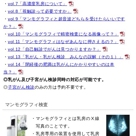
・
vol.7「高濃度乳房について」
・
vol.8「視触診って必要ですか」
・
vol.9「マンモグラフィと超音波どちらを受けたらいいです
か？」
・
vol.10「マンモグラフィで精密検査になる画像って？」
・
vol.11「マンモグラフィはなぜあんなに押さえるの？」
・
vol.12「自己触診でがんは見つかりますか？」
・
vol.13「乳がん・乳がん検診 みんなの誤解（その１）」
・
vol.14「閉経後の肥満は乳がんにかかりやすいのは本
当？」
◎乳がん及び子宮がん検診同時の対応が可能です。
◎
子宮がん検診
のみの方は予約不要です。
マンモグラフィ検査
・
マンモグラフィとは乳房のⅩ線
写真のことです。
・
乳房専用の装置を使用して乳房