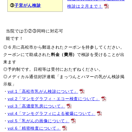
③
子宮がん検診
検診は２月まで！
当院では①②③同時に対応可
能です！
◎６月に高松市から郵送されたクーポンを持参してください。
クーポンにて助成された
料金（費用）
で検診を受けることが出
来ます
◎予約制です。日程等は受付におたずねください。
◎メディカル通信好評連載「まっつんとハマーの乳がん検診掲
示板」
・
vol.1「高松市乳がん検診について」
・
vol.2「マンモグラフィ・エコー検査について」
・
vol.3「高濃度乳房について」
・
vol.4「マンモグラフィによる被爆について」
・
vol.5「乳がんの画像について」
・
vol.6「精密検査について」