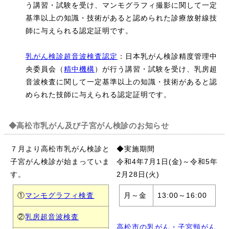
う講習・試験を受け、マンモグラフィ撮影に関して一定
基準以上の知識・技術があると認められた診療放射線技
師に与えられる認定証明です。
乳がん検診超音波検査認定
：日本乳がん検診精度管理中
央委員会（
精中機構
）が行う講習・試験を受け、乳房超
音波検査に関して一定基準以上の知識・技術があると認
められた技師に与えられる認定証明です。
◆高松市乳がん及び子宮がん検診のお知らせ
７月より高松市乳がん検診と
◆実施期間
子宮がん検診が始まっていま
令和4年7月1日(金)～令和5年
す。
2月28日(火)
①
マンモグラフィ検査
月～金
13:00～16:00
②
乳房超音波検査
高松市の乳がん・子宮頸がん