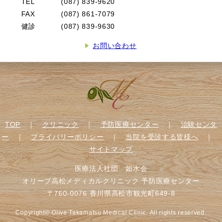
TEL
(087) 839-9620
FAX
(087) 861-7079
健診
(087) 839-9630
お問い合わせ
TOP
｜
クリニック
｜
予防医療センター
｜
治験センタ
ー
｜
プライバリーポリシー
｜
当院を受診する皆様へ
｜
サイトマップ
医療法人社団 如水会
オリーブ高松メディカルクリニック 予防医療センター
〒760-0076 香川県高松市観光町649-8
Copyright© Olive Takamatsu Medical Clinic. All rights reserved.