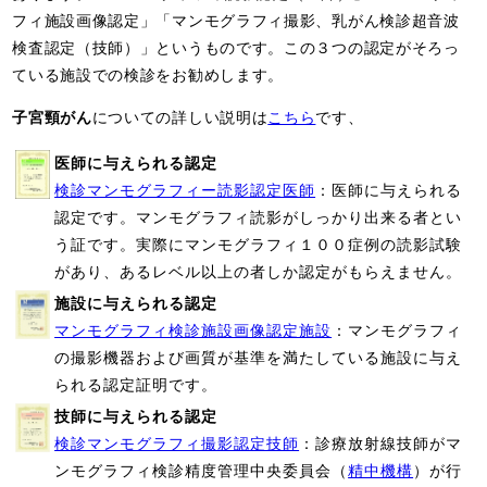
フィ施設画像認定」「マンモグラフィ撮影、乳がん検診超音波
検査認定（技師）」というものです。この３つの認定がそろっ
ている施設での検診をお勧めします。
子宮頸がん
についての詳しい説明は
こちら
です、
医師に与えられる認定
検診マンモグラフィー読影認定医師
：医師に与えられる
認定です。マンモグラフィ読影がしっかり出来る者とい
う証です。実際にマンモグラフィ１００症例の読影試験
があり、あるレベル以上の者しか認定がもらえません。
施設に与えられる認定
マンモグラフィ検診施設画像認定施設
：マンモグラフィ
の撮影機器および画質が基準を満たしている施設に与え
られる認定証明です。
技師に与えられる認定
検診マンモグラフィ撮影認定技師
：診療放射線技師がマ
ンモグラフィ検診精度管理中央委員会（
精中機構
）が行