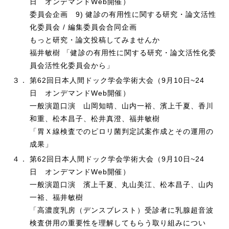
日 オンデマンドWeb開催）
委員会企画 9) 健診の有用性に関する研究・論文活性
化委員会 / 編集委員会合同企画
もっと研究・論文投稿してみませんか
福井敏樹 「健診の有用性に関する研究・論文活性化委
員会活性化委員会から」
３．
第62回日本人間ドック学会学術大会（9月10日~24
日 オンデマンドWeb開催）
一般演題口演 山岡知晴、山内一裕、濱上千夏、香川
和重、松本昌子、松井真澄、福井敏樹
「胃Ｘ線検査でのピロリ菌判定試案作成とその運用の
成果」
４．
第62回日本人間ドック学会学術大会（9月10日~24
日 オンデマンドWeb開催）
一般演題口演 濱上千夏、丸山美江、松本昌子、山内
一裕、福井敏樹
「高濃度乳房（デンスブレスト）受診者に乳腺超音波
検査併用の重要性を理解してもらう取り組みについ