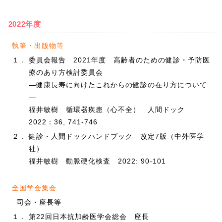
2022年度
執筆・出版物等
１．
委員会報告 2021年度 高齢者のための健診・予防医
療のあり方検討委員会
―健康長寿に向けたこれからの健診の在り方について
―
福井敏樹 循環器疾患（心不全） 人間ドック
2022：36, 741-746
２．
健診・人間ドックハンドブック 改定7版（中外医学
社）
福井敏樹 動脈硬化検査 2022: 90-101
全国学会集会
司会・座長等
１．
第22回日本抗加齢医学会総会 座長