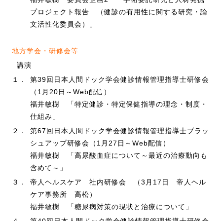
プロジェクト報告 （健診の有用性に関する研究・論
文活性化委員会）」
地方学会・研修会等
講演
１．
第39回日本人間ドック学会健診情報管理指導士研修会
（1月20日～Web配信）
福井敏樹 「特定健診・特定保健指導の理念・制度・
仕組み」
２．
第67回日本人間ドック学会健診情報管理指導士ブラッ
シュアップ研修会（1月27日～Web配信）
福井敏樹 「高尿酸血症について～最近の治療動向も
含めて～」
３．
帝人ヘルスケア 社内研修会 （3月17日 帝人ヘル
ケア事務所 高松）
福井敏樹 「糖尿病対策の現状と治療について」
４．
第40回日本人間ドック学会健診情報管理指導士研修会