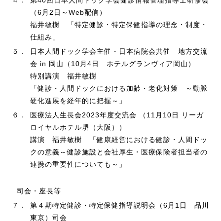
（6月2日～Web配信）
福井敏樹 「特定健診・特定保健指導の理念・制度・
仕組み」
５．
日本人間ドック学会主催・日本病院会共催 地方交流
会 in 岡山（10月4日 ホテルグランヴィア岡山）
特別講演 福井敏樹
「健診・人間ドックにおける加齢・老化対策 ～動脈
硬化進展を経年的に把握～」
６．
医療法人生長会2023年度交流会 （11月10日 リーガ
ロイヤルホテル堺（大阪））
講演 福井敏樹 「健康経営における健診・人間ドッ
クの意義～健診施設と会社厚生・医療保険者担当者の
連携の重要性についても～」
司会・座長等
７．
第４期特定健診・特定保健指導説明会（6月1日 品川
東京）司会