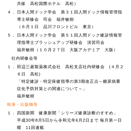
共催 高松国際ホテル 高松）
４．
日本人間ドック学会 第３１回人間ドック情報管理指
導士研修会 司会 福井敏樹
（６月１日 品川フロントビル 東京）
５．
日本人間ドック学会 第５１回人間ドック健診情報管
理指導士ブラッシュアップ研修会 演習司会
福井敏樹（１０月２７日 大阪アカデミア 大阪）
社内研修会等
１．
田辺三菱製薬株式会社 高松支店社内研修会 (４月２
６日 高松)
「特定健診・特定保健指導の第3期改正点～糖尿病重
症化予防対策との関連について～」
福井敏樹
執筆・出版物等
１．
四国新聞 健康新聞「シリーズ健康診断のすすめ」
平成30年8月5日から令和元年6月2日まで 毎月第一日
曜 11回連載