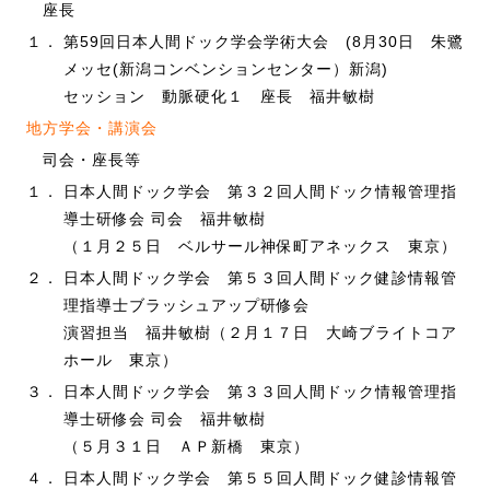
座長
１．
第59回日本人間ドック学会学術大会 (8月30日 朱鷺
メッセ(新潟コンベンションセンター）新潟)
セッション 動脈硬化１ 座長 福井敏樹
地方学会・講演会
司会・座長等
１．
日本人間ドック学会 第３２回人間ドック情報管理指
導士研修会 司会 福井敏樹
（１月２５日 ベルサール神保町アネックス 東京）
２．
日本人間ドック学会 第５３回人間ドック健診情報管
理指導士ブラッシュアップ研修会
演習担当 福井敏樹（２月１７日 大崎ブライトコア
ホール 東京）
３．
日本人間ドック学会 第３３回人間ドック情報管理指
導士研修会 司会 福井敏樹
（５月３１日 ＡＰ新橋 東京）
４．
日本人間ドック学会 第５５回人間ドック健診情報管