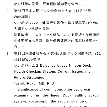
がん対策の意義～医療費削減効果も含めて～」
２．
第61回日本人間ドック学会学術大会（11月26日
Web講演）
シンポジウム２ 健康寿命延伸・幸福感享受のための
人間ドック健診の役割
福井敏樹 「人間ドック健診における継続的な動脈硬
化検査実施の意義～脈波伝搬速度と内臓脂肪検査を中
心に～」
３．
第27回国際健診学会 / 第4回人間ドック国際会議 （11
月27日Web講演）
シンポジウム２ Evidence-based Ningen Dock
Health Checkup System: Current Issues and
Future Strategies
Toshiki Fukui, MD, PhD
「Significance of continuous arteriosclerosis
examination in the Ningen Dock health checkup
system: Focusing on the secular change of