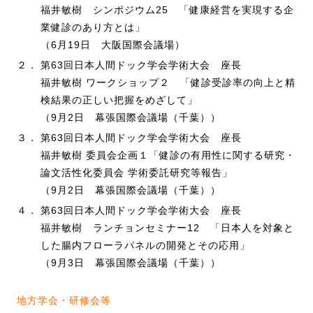
福井敏樹 シンポジウム25 「健康経営を実現する企
業健診のあり方とは」
（6月19日 大阪国際会議場）
２．
第63回日本人間ドック学会学術大会 座長
福井敏樹 ワークショップ２ 「健診受診率の向上と精
検結果の正しい把握をめざして」
（9月2日 幕張国際会議場（千葉））
３．
第63回日本人間ドック学会学術大会 座長
福井敏樹 委員会企画１「健診の有用性に関する研究・
論文活性化委員会 学術委託研究等報告」
（9月2日 幕張国際会議場（千葉））
４．
第63回日本人間ドック学会学術大会 座長
福井敏樹 ランチョンセミナー12 「日本人を対象と
した腸内フローラパネルの開発とその応用」
（9月3日 幕張国際会議場（千葉））
地方学会・研修会等