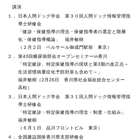
講演
１．
日本人間ドック学会 第３０回人間ドック情報管理指
導士研修会
「健診・保健指導の理念・保健指導者の選定と階層
化・保健指導概論」 福井敏樹
（２月２日 ベルサール御成門駅前 東京）
２．
第43回糖尿病部会オープンセミナーin香川
「特定健診、特定保健指導の現状と第3期の改正点～
生活習慣病重症化予防対策も含めて～」
福井敏樹（2月26日 香川県社会福祉総合センター
高松）
３．
日本人間ドック学会 第３１回人間ドック情報管理指
導士研修会
「特定健診・特定保健指導の理念・制度・仕組み」
福井敏樹
（６月１日 品川フロントビル 東京）
４．
全国建設国保香川県支部研修会