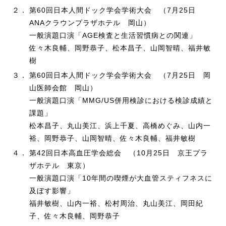
２．
第60回日本人間ドック学会学術大会 （7月25日
ANAクラウンプラザホテル 岡山）
一般演題口演「AGE検査と生活習慣病との関連」
佐々木良輔、岡野恭子、松本昌子、山岡智晴、福井敏
樹
３．
第60回日本人間ドック学会学術大会 （7月25日 岡
山医師会館 岡山）
一般演題口演「MMG/US併用検診における検診成績と
課題」
松本昌子、丸山美江、浜上千夏、高橋めぐみ、山内一
裕、岡野恭子、山岡智晴、佐々木良輔、福井敏樹
４．
第42回日本高血圧学会総会 （10月25日 京王プラ
ザホテル 東京）
一般演題口演「10年間の喫煙が大血管スティフネスに
及ぼす影響」
福井敏樹、山内一裕、松村周治、丸山美江、岡田紀
子、佐々木良輔、岡野恭子