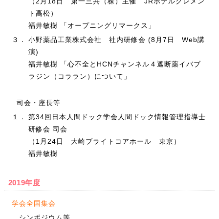
（2月18日 第一三共（株）主催 JRホテルクレメン
ト高松）
福井敏樹 「オープニングリマークス」
３．
小野薬品工業株式会社 社内研修会 (8月7日 Web講
演)
福井敏樹 「心不全とHCNチャンネル４遮断薬イバブ
ラジン（コララン）について」
司会・座長等
１．
第34回日本人間ドック学会人間ドック情報管理指導士
研修会 司会
（1月24日 大崎ブライトコアホール 東京）
福井敏樹
2019年度
学会全国集会
シンポジウム等