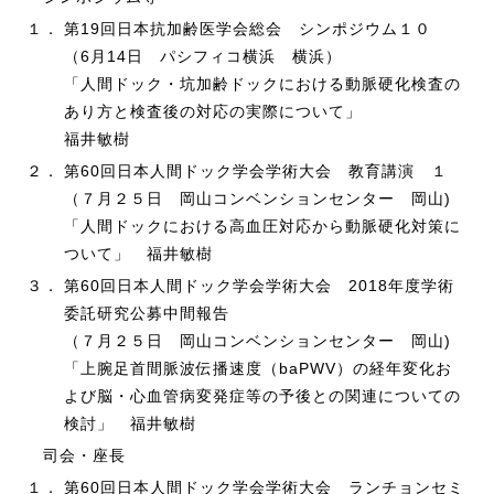
１．
第19回日本抗加齢医学会総会 シンポジウム１０
（6月14日 パシフィコ横浜 横浜）
「人間ドック・坑加齢ドックにおける動脈硬化検査の
あり方と検査後の対応の実際について」
福井敏樹
２．
第60回日本人間ドック学会学術大会 教育講演 １
（７月２５日 岡山コンベンションセンター 岡山)
「人間ドックにおける高血圧対応から動脈硬化対策に
ついて」 福井敏樹
３．
第60回日本人間ドック学会学術大会 2018年度学術
委託研究公募中間報告
（７月２５日 岡山コンベンションセンター 岡山)
「上腕足首間脈波伝播速度（baPWV）の経年変化お
よび脳・心血管病変発症等の予後との関連についての
検討」 福井敏樹
司会・座長
１．
第60回日本人間ドック学会学術大会 ランチョンセミ