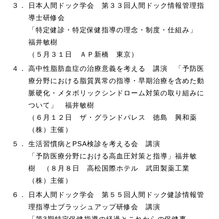
３．
日本人間ドック学会 第３３回人間ドック情報管理指
導士研修会
「特定健診・特定保健指導の理念・制度・仕組み」
福井敏樹
（５月３１日 ＡＰ新橋 東京）
４．
高中性脂肪血症の治療意義を考える 講演 「予防医
療分野における脂質異常の指導・早期治療を含めた動
脈硬化・メタボリックシンドローム対策の取り組みに
ついて」 福井敏樹
（６月１２日 ザ・グランドパレス 徳島 興和薬
（株）主催）
５．
生活習慣病とPSA検診を考える会 講演
「予防医療分野における高血圧対策と指導」福井敏
樹 （８月８日 高松国際ホテル 武田製薬工業
（株）主催）
６．
日本人間ドック学会 第５５回人間ドック健診情報管
理指導士ブラッシュアップ研修会 講演