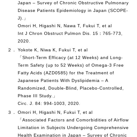
Japan – Survey of Chronic Obstructive Pulmonary
Disease Patients Epidemiology in Japan (SCOPE-
J).」
Omori H, Higashi N, Nawa T, Fukui T, et al
Int J Chron Obstruct Pulmon Dis. 15：765-773,
2020.
２．
Yokote K, Niwa K, Fukui T, et al
「Short-Term Efficacy (at 12 Weeks) and Long-
Term Safety (up to 52 Weeks) of Omega-3 Free
Fatty Acids (AZD0585) for the Treatment of
Japanese Patients With Dyslipidemia – A
Randomized, Double-Blind, Placebo-Controlled,
Phase III Study.」
Circ. J. 84: 994-1003, 2020.
３．
Omori H, Higashi N, Fukui T, et al
「Associated Factors and Comorbidities of Airflow
Limitation in Subjects Undergoing Comprehensive
Health Examination in Japan – Survey of Chronic