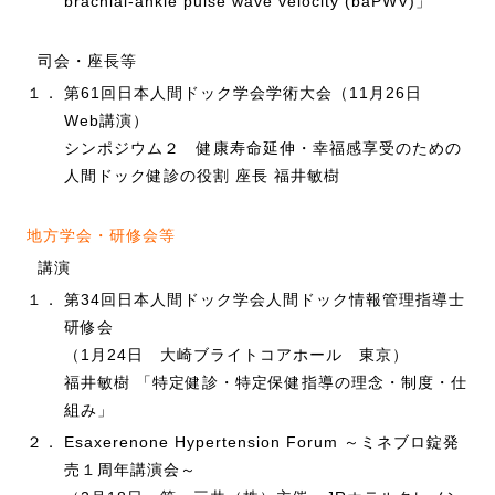
brachial-ankle pulse wave velocity (baPWV)」
司会・座長等
１．
第61回日本人間ドック学会学術大会（11月26日
Web講演）
シンポジウム２ 健康寿命延伸・幸福感享受のための
人間ドック健診の役割 座長 福井敏樹
地方学会・研修会等
講演
１．
第34回日本人間ドック学会人間ドック情報管理指導士
研修会
（1月24日 大崎ブライトコアホール 東京）
福井敏樹 「特定健診・特定保健指導の理念・制度・仕
組み」
２．
Esaxerenone Hypertension Forum ～ミネブロ錠発
売１周年講演会～