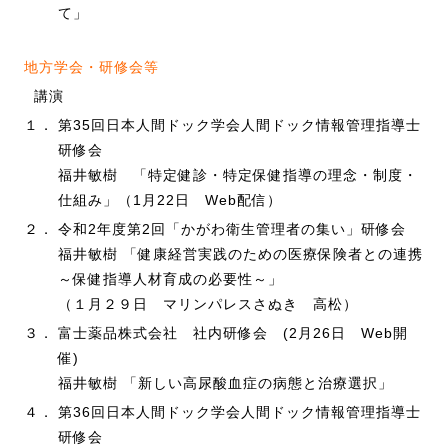
て」
地方学会・研修会等
講演
１．
第35回日本人間ドック学会人間ドック情報管理指導士
研修会
福井敏樹 「特定健診・特定保健指導の理念・制度・
仕組み」（1月22日 Web配信）
２．
令和2年度第2回「かがわ衛生管理者の集い」研修会
福井敏樹 「健康経営実践のための医療保険者との連携
～保健指導人材育成の必要性～」
（１月２９日 マリンパレスさぬき 高松）
３．
富士薬品株式会社 社内研修会 (2月26日 Web開
催)
福井敏樹 「新しい高尿酸血症の病態と治療選択」
４．
第36回日本人間ドック学会人間ドック情報管理指導士
研修会