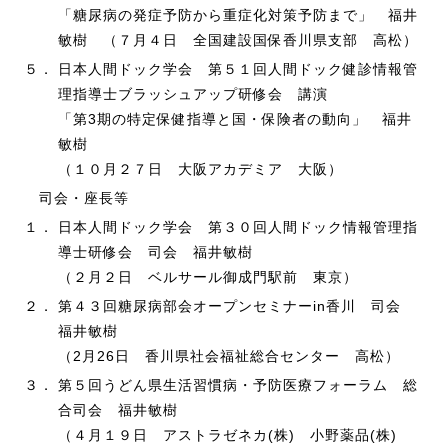
「糖尿病の発症予防から重症化対策予防まで」 福井
敏樹 （７月４日 全国建設国保香川県支部 高松）
５．
日本人間ドック学会 第５１回人間ドック健診情報管
理指導士ブラッシュアップ研修会 講演
「第3期の特定保健指導と国・保険者の動向」 福井
敏樹
（１０月２７日 大阪アカデミア 大阪）
司会・座長等
１．
日本人間ドック学会 第３０回人間ドック情報管理指
導士研修会 司会 福井敏樹
（２月２日 ベルサール御成門駅前 東京）
２．
第４３回糖尿病部会オープンセミナーin香川 司会
福井敏樹
（2月26日 香川県社会福祉総合センター 高松）
３．
第５回うどん県生活習慣病・予防医療フォーラム 総
合司会 福井敏樹
（４月１９日 アストラゼネカ(株) 小野薬品(株)