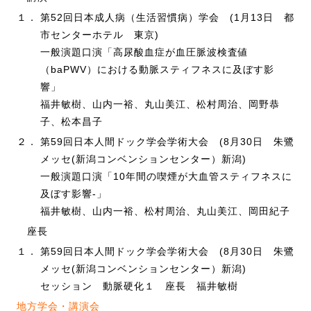
１．
第52回日本成人病（生活習慣病）学会 (1月13日 都
市センターホテル 東京)
一般演題口演「高尿酸血症が血圧脈波検査値
（baPWV）における動脈スティフネスに及ぼす影
響」
福井敏樹、山内一裕、丸山美江、松村周治、岡野恭
子、松本昌子
２．
第59回日本人間ドック学会学術大会 (8月30日 朱鷺
メッセ(新潟コンベンションセンター）新潟)
一般演題口演「10年間の喫煙が大血管スティフネスに
及ぼす影響-」
福井敏樹、山内一裕、松村周治、丸山美江、岡田紀子
座長
１．
第59回日本人間ドック学会学術大会 (8月30日 朱鷺
メッセ(新潟コンベンションセンター）新潟)
セッション 動脈硬化１ 座長 福井敏樹
地方学会・講演会