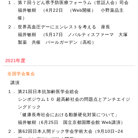
１．
第７回うどん県予防医療フォーラム（世話人会）司会
福井敏樹 （4月22日 （Web開催） 小野薬品主
催）
２．
世界高血圧デーにエンレストを考える 座長
福井敏樹 （5月17日 ノバルティスファーマ 大塚
製薬 共催 パールガーデン（高松）
2021年度
全国学会集会
講演
１．
第21回日本抗加齢医学会総会
シンポジウム１０ 超高齢社会の問題点とアンチエイジ
ングドック
「健康長寿社会における動脈硬化対策について」
福井敏樹（6月25日 国立京都国際会館 Web講演）
２．
第62回日本人間ドック学会学術大会（9月10日~24