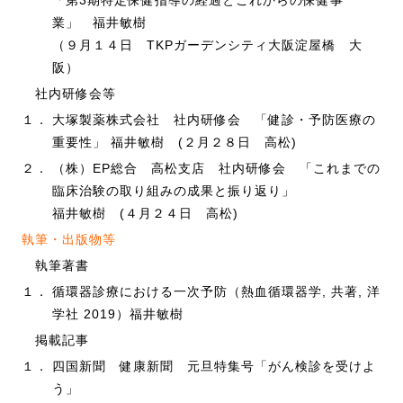
「第3期特定保健指導の経過とこれからの保健事
業」 福井敏樹
（９月１４日 TKPガーデンシティ大阪淀屋橋 大
阪）
社内研修会等
１．
大塚製薬株式会社 社内研修会 「健診・予防医療の
重要性」 福井敏樹 (２月２８日 高松)
２．
（株）EP総合 高松支店 社内研修会 「これまでの
臨床治験の取り組みの成果と振り返り」
福井敏樹 (４月２４日 高松)
執筆・出版物等
執筆著書
１．
循環器診療における一次予防（熱血循環器学, 共著, 洋
学社 2019）福井敏樹
掲載記事
１．
四国新聞 健康新聞 元旦特集号「がん検診を受けよ
う」