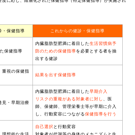
要度に応じ、階層化された保健指導（特定保健指導）が実施され
診・保健指導
これからの健診・保健指導
内臓脂肪型肥満に着目した
生活習慣病予
た保健指導
防のための保健指導
を必要とする者を抽
出する健診
）重視の保健指
結果を出す保健指導
内臓脂肪型肥満に着目した
早期介入
リスクの重複がある対象者に対し
、医
発見・早期治療
師、保健師、管理栄養士等が早期に介入
し、行動変容につながる
保健指導を行う
自己選択
と行動変容
、理想的な生活
対象者が代謝等の身体のメカニズムと生