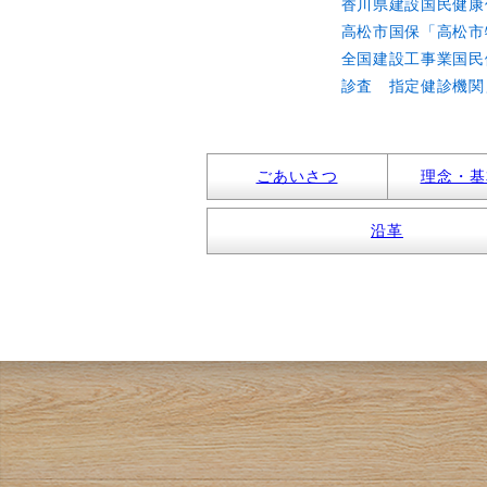
香川県建設国民健康
高松市国保「高松市
全国建設工事業国民
診査 指定健診機関
ごあいさつ
理念・基
沿革