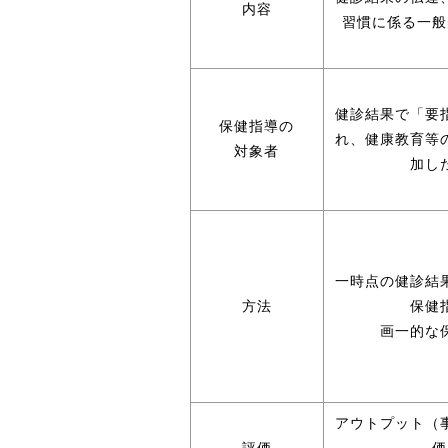
内容
習慣に係る一般
健診結果で「要
保健指導の
れ、健康教育等
対象者
加し
一時点の健診結
方法
保健
画一的な
アウトプット（
評価
価