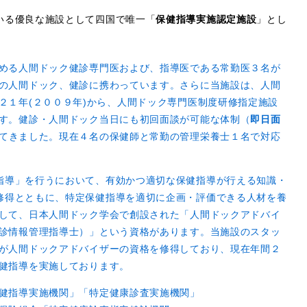
いる優良な施設として四国で唯一「
保健指導実施認定施設
」とし
める人間ドック健診専門医および、指導医である常勤医３名が
の人間ドック、健診に携わっています。さらに当施設は、人間
２１年(２００９年)から、人間ドック専門医制度研修指定施設
す。健診・人間ドック当日にも初回面談が可能な体制（
即日面
てきました。現在４名の保健師と常勤の管理栄養士１名で対応
指導」を行うにおいて、有効かつ適切な保健指導が行える知識・
修得とともに、特定保健指導を適切に企画・評価できる人材を養
して、日本人間ドック学会で創設された「人間ドックアドバイ
診情報管理指導士）」という資格があります。当施設のスタッ
が人間ドックアドバイザーの資格を修得しており、現在年間２
健指導を実施しております。
健指導実施機関」「特定健康診査実施機関」