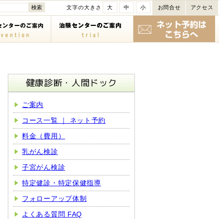
文字の大きさ
大
中
小
お問合せ
アクセス
健康診断・人間ドック
ご案内
コース一覧 ｜ ネット予約
料金（費用）
乳がん検診
子宮がん検診
特定健診・特定保健指導
フォローアップ体制
よくある質問 FAQ