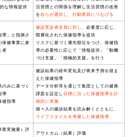
的な情報提供
活習慣との関係を理解し生活習慣の改善
を
自らが選択し、行動変容につなげる
健診受診者全員に対し
、必要度に応じ、
指導」と指摘さ
階層化された保健指導を提供
の保健事業に参
リスクに基づく優先順位をつけ、保健指
た者
導の必要性に応じて「情報提供」「動機
づけ支援」「積極的支援」を行う
健診結果の経年変化及び将来予測を踏ま
えた保健指導
果のみに基づく
データ分析等を通じて集団としての健康
指導
課題を設定し
目標に沿った保健指導を計
保健指導
画的に実施
個々人の健診結果を読み解くとともに、
ライフスタイルを考慮した保健指導
事業実施量）評
アウトカム（結果）評価