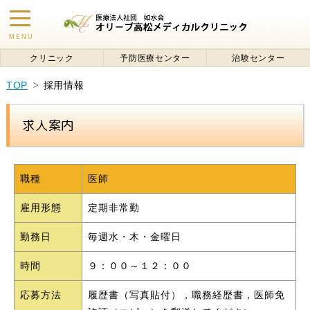
toggle
MENU
navigation
クリニック
予防医療センター
治験センター
TOP
採用情報
求人案内
職種
医師
雇用形態
定期非常勤
勤務日
毎週水・木・金曜日
時間
９：００～１２：００
応募方法
履歴書（写真貼付），職務経歴書，医師免