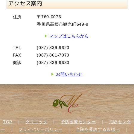
アクセス案内
住所
〒760-0076
香川県高松市観光町649-8
マップはこちらから
TEL
(087) 839-9620
FAX
(087) 861-7079
健診
(087) 839-9630
お問い合わせ
TOP
｜
クリニック
｜
予防医療センター
｜
治験センタ
ー
｜
プライバリーポリシー
｜
当院を受診する皆様へ
｜