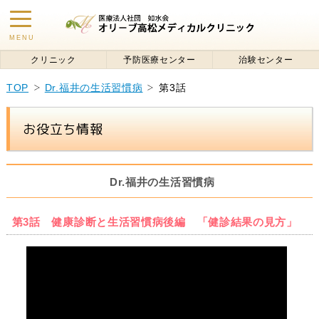
toggle
MENU
navigation
クリニック
予防医療センター
治験センター
TOP
Dr.福井の生活習慣病
第3話
お役立ち情報
Dr.福井の生活習慣病
第3話 健康診断と生活習慣病後編 「健診結果の見方」