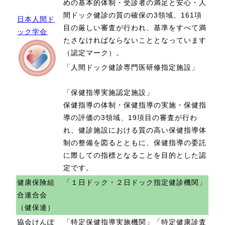
めの基本的体制・受診者の満足と安心・人
間ドック健診の質の確保の3領域、161項
日本人間ド
目の厳しい審査が行われ、基準をすべて満
ック学会
たさなければならないこととなっています
（認定マーク）。
「人間ドック健診専門医研修指定施設」
「保健指導実施認定施設」
保健指導の体制・保健指導の実施・保健指
導の評価の3領域、19項目の審査が行わ
れ、健診施設における質の高い保健指導体
制の整備を図るとともに、保健指導の委託
に際しての指標となることを目的とした認
定です。
健康保険組
「１日ドック・２日ドック指定健診機関」
合連合会
（健保連）
協会けんぽ
「特定保健指導実施機関」「特定健康診査