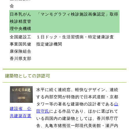
会
日本乳がん
「マンモグラフィ検診施設画像認定」取得
検診精度管
理中央機構
全国建設工
１日ドック・生活習慣病・特定健康診査
事業国民健
指定健診機関
康保険組合
香川県支部
建築物としての許認可
水平に続く連続窓、軽快なデザイン、連続
する内部空間が特徴的で日本武道館・京都
タワー等の著名な建築物の設計者である
山
建設省 公
田守氏
による作品であり、ほかに選ばれて
共建築百選
いる四国内の建築物としては、香川県庁庁
舎、丸亀市猪熊弦一郎現代美術館・瀬戸内