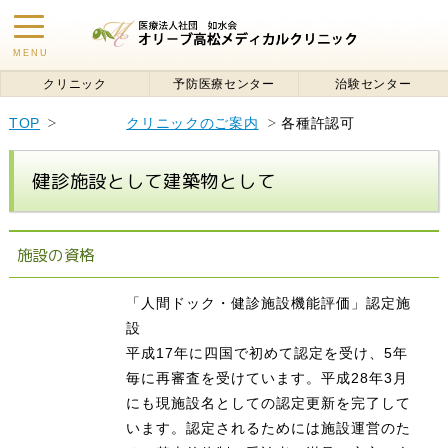
toggle
MENU
navigation
クリニック
予防医療センター
治験センター
TOP
クリニックのご案内
各種許認可
健診施設として建築物として
施設の資格
「人間ドック・健診施設機能評価」認定施
設
平成17年に四国で初めて認定を受け、5年
毎に再審査を受けています。平成28年3月
にも現施設名としての認定更新を完了して
います。認定されるためには施設運営のた