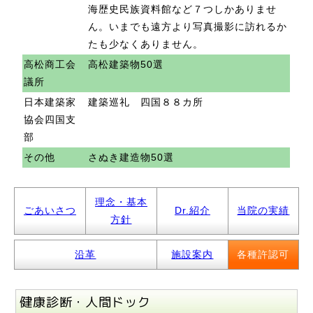
海歴史民族資料館など７つしかありませ
ん。いまでも遠方より写真撮影に訪れるか
たも少なくありません。
高松商工会
高松建築物50選
議所
日本建築家
建築巡礼 四国８８カ所
協会四国支
部
その他
さぬき建造物50選
理念・基本
ごあいさつ
Dr.紹介
当院の実績
方針
沿革
施設案内
各種許認可
健康診断・人間ドック