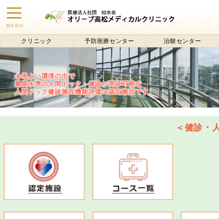
toggle
MENU
navigation
クリニック
予防医療センター
治験センター
心地よい環境の中で
最高水準の人間ドック・健診が受診可能な
人間ドック健診施設機能評価の認定施設です。
＜健診・人間