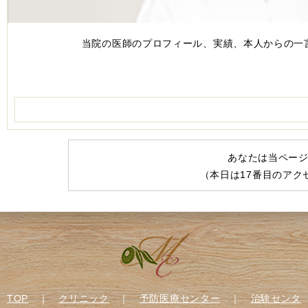
当院の医師のプロフィール、実績、本人からの一
あなたは当ペー
（本日は
17
番目のアク
TOP
｜
クリニック
｜
予防医療センター
｜
治験センタ