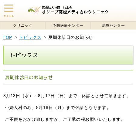
toggle
MENU
navigation
クリニック
予防医療センター
治験センター
TOP
トピックス
夏期休診日のお知らせ
トピックス
夏期休診日のお知らせ
8
月
13
日（水）～
8
月
17
日（日）まで、休診とさせて頂きます。
※婦人科のみ、
8
月
18
日（月）まで休診となります。
ご不便をおかけ致しますが、ご了承の程お願いいたします。