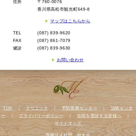
住所
〒760-0076
香川県高松市観光町649-8
マップはこちらから
TEL
(087) 839-9620
FAX
(087) 861-7079
健診
(087) 839-9630
お問い合わせ
TOP
｜
クリニック
｜
予防医療センター
｜
治験センタ
ー
｜
プライバリーポリシー
｜
当院を受診する皆様へ
｜
サイトマップ
医療法人社団 如水会