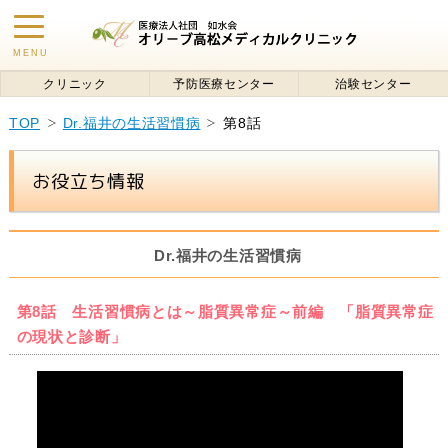
toggle
MENU
navigation
クリニック
予防医療センター
治験センター
TOP
Dr.福井の生活習慣病
第8話
お役立ち情報
Dr.福井の生活習慣病
第8話 生活習慣病とは～脂質異常症～前編 「脂質異常症
の現状と診断」