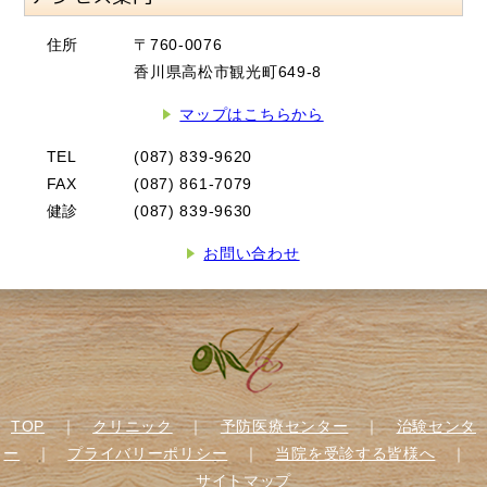
住所
〒760-0076
香川県高松市観光町649-8
マップはこちらから
TEL
(087) 839-9620
FAX
(087) 861-7079
健診
(087) 839-9630
お問い合わせ
TOP
｜
クリニック
｜
予防医療センター
｜
治験センタ
ー
｜
プライバリーポリシー
｜
当院を受診する皆様へ
｜
サイトマップ