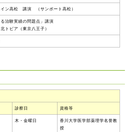
ーイン高松 講演 （サンポート高松）
える治験実績の問題点」講演
 北トピア（東京八王子）
表
診察日
資格等
木・金曜日
香川大学医学部薬理学名誉教
授