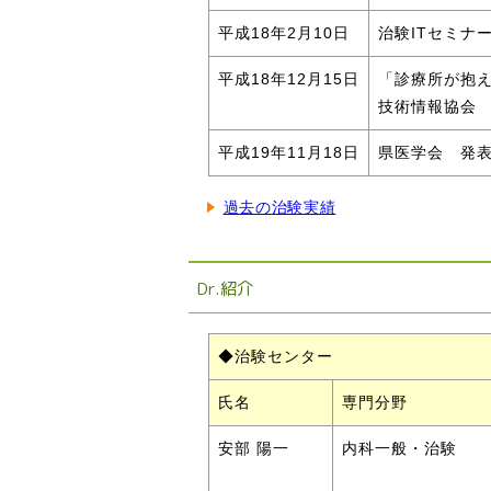
平成18年2月10日
治験ITセミナ
平成18年12月15日
「診療所が抱
技術情報協会
平成19年11月18日
県医学会 発
過去の治験実績
Dr.紹介
◆治験センター
氏名
専門分野
安部 陽一
内科一般・治験