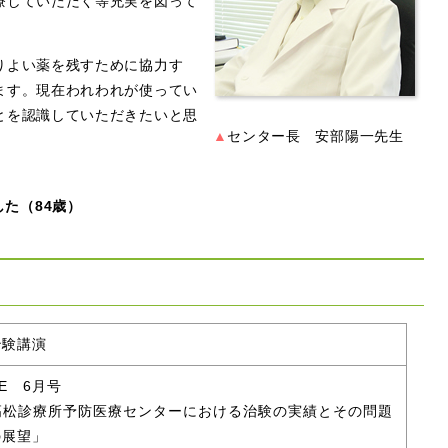
療していただく等充実を図って
りよい薬を残すために協力す
ます。現在われわれが使ってい
とを認識していただきたいと思
▲
センター長 安部陽一先生
した（84歳）
治験講演
GE 6月号
高松診療所予防医療センターにおける治験の実績とその問題
の展望」