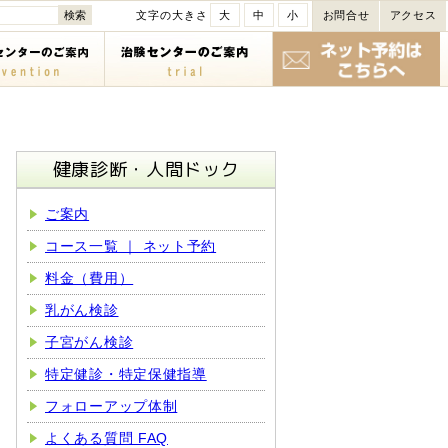
文字の大きさ
大
中
小
お問合せ
アクセス
健康診断・人間ドック
ご案内
コース一覧 ｜ ネット予約
料金（費用）
乳がん検診
子宮がん検診
特定健診・特定保健指導
フォローアップ体制
よくある質問 FAQ