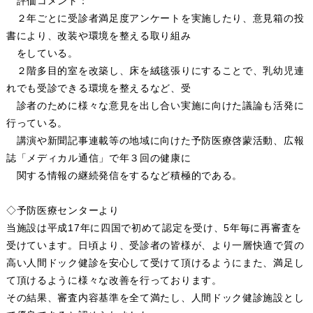
評価コメント：
２年ごとに受診者満足度アンケートを実施したり、意見箱の投
書により、改装や環境を整える取り組み
をしている。
２階多目的室を改築し、床を絨毯張りにすることで、乳幼児連
れでも受診できる環境を整えるなど、受
診者のために様々な意見を出し合い実施に向けた議論も活発に
行っている。
講演や新聞記事連載等の地域に向けた予防医療啓蒙活動、広報
誌「メディカル通信」で年３回の健康に
関する情報の継続発信をするなど積極的である。
◇予防医療センターより
当施設は平成17年に四国で初めて認定を受け、5年毎に再審査を
受けています。日頃より、受診者の皆様が、より一層快適で質の
高い人間ドック健診を安心して受けて頂けるようにまた、満足し
て頂けるように様々な改善を行っております。
その結果、審査内容基準を全て満たし、人間ドック健診施設とし