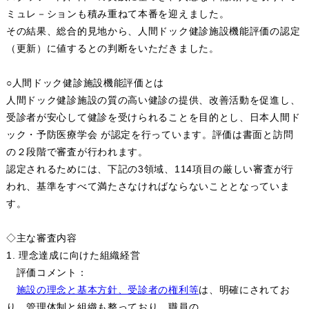
ミュレ－ションも積み重ねて本番を迎えました。
その結果、総合的見地から、人間ドック健診施設機能評価の認定
（更新）に値するとの判断をいただきました。
○人間ドック健診施設機能評価とは
人間ドック健診施設の質の高い健診の提供、改善活動を促進し、
受診者が安心して健診を受けられることを目的とし、日本人間ド
ック・予防医療学会 が認定を行っています。評価は書面と訪問
の２段階で審査が行われます。
認定されるためには、下記の3領域、114項目の厳しい審査が行
われ、基準をすべて満たさなければならないこととなっていま
す。
◇主な審査内容
1. 理念達成に向けた組織経営
評価コメント：
施設の理念と基本方針、受診者の権利等
は、明確にされてお
り、管理体制と組織も整っており、職員の