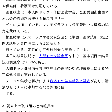
や保健師、看護師が対応している。
画像検査は日本人間ドック・予防医療学会、全国労働衛生団体
連合会の腹部超音波検査精度管理サー
ベイに参加している。マンモグラフィは精度管理中央機構の認
定を受けている。
検査結果は人間ドック学会の判定区分に準拠、画像読影は担当
医の説明と専門医による２次読影を
行っている。定期的な症例検討会も実施している。
当日の結果説明は、
人間ドック認定医
を中心に基本項目の結果
説明実施率は100%である。
人間ドック健診情報管理指導士の保健師や管理栄養士による特
定保健指導も実施している。
デ－タの集積と解析により
数多くの学会報告と発表
があり、講
演やセミナ－に参加するなど評価に値
する。
3. 質向上の取り組みと情報共有