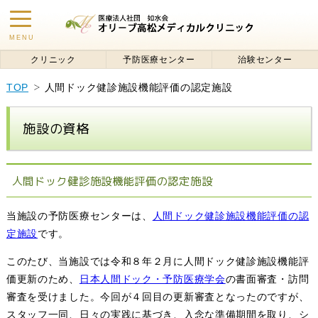
toggle
MENU
navigation
クリニック
予防医療センター
治験センター
TOP
人間ドック健診施設機能評価の認定施設
施設の資格
人間ドック健診施設機能評価の認定施設
当施設の予防医療センターは、
人間ドック健診施設機能評価の認
定施設
です。
このたび、当施設では令和８年２月に人間ドック健診施設機能評
価更新のため、
日本人間ドック・予防医療学会
の書面審査・訪問
審査を受けました。今回が４回目の更新審査となったのですが、
スタッフ一同、日々の実践に基づき、入念な準備期間を取り、シ