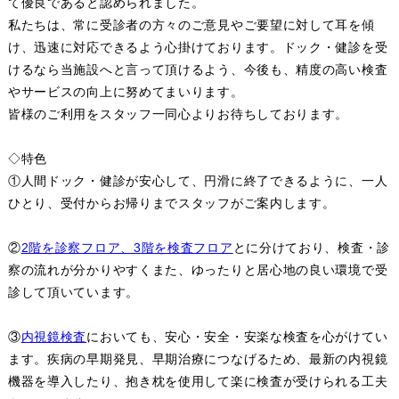
て優良であると認められました。
私たちは、常に受診者の方々のご意見やご要望に対して耳を傾
け、迅速に対応できるよう心掛けております。ドック・健診を受
けるなら当施設へと言って頂けるよう、今後も、精度の高い検査
やサービスの向上に努めてまいります。
皆様のご利用をスタッフ一同心よりお待ちしております。
◇特色
①人間ドック・健診が安心して、円滑に終了できるように、一人
ひとり、受付からお帰りまでスタッフがご案内します。
②
2階を診察フロア、3階を検査フロア
とに分けており、検査・診
察の流れが分かりやすくまた、ゆったりと居心地の良い環境で受
診して頂いています。
③
内視鏡検査
においても、安心・安全・安楽な検査を心がけてい
ます。疾病の早期発見、早期治療につなげるため、最新の内視鏡
機器を導入したり、抱き枕を使用して楽に検査が受けられる工夫