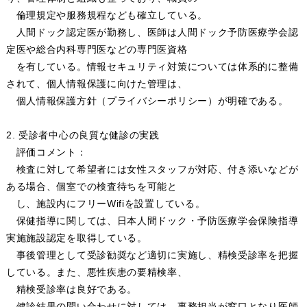
倫理規定や服務規程なども確立している。
人間ドック認定医が勤務し、医師は人間ドック予防医療学会認
定医や総合内科専門医などの専門医資格
を有している。情報セキュリティ対策については体系的に整備
されて、個人情報保護に向けた管理は、
個人情報保護方針（プライバシーポリシー）が明確である。
2. 受診者中心の良質な健診の実践
評価コメント：
検査に対して希望者には女性スタッフが対応、付き添いなどが
ある場合、個室での検査待ちを可能と
し、施設内にフリーWifiを設置している。
保健指導に関しては、日本人間ドック・予防医療学会保険指導
実施施設認定を取得している。
事後管理として受診勧奨など適切に実施し、精検受診率を把握
している。また、悪性疾患の要精検率、
精検受診率は良好である。
健診結果の問い合わせに対しては、事務担当が窓口となり医師