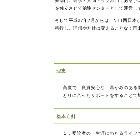
察部門、健診・人間ドック部門である予
を独立させて治験センターとして運営し
そして平成27年7月からは、NTT西日
移行し、理想や方針は変えることなく再
理念
高度で、良質安心な、温かみのある
とりに合ったサポートをすることで
基本方針
１．受診者の一生涯にわたるライフ