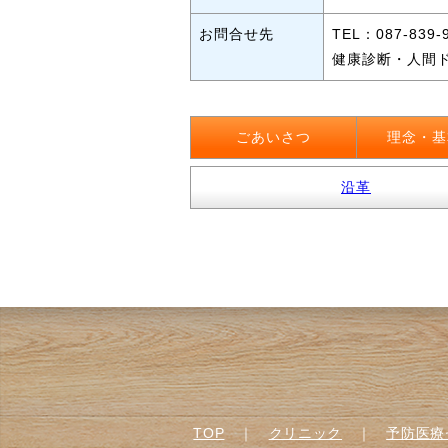
お問合せ先
TEL：087-8
健康診断・人間ドッ
ごあいさつ
理念・基
沿革
TOP
｜
クリニック
｜
予防医療