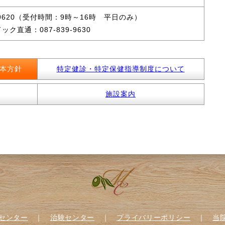
39-9620（受付時間：9時～16時 平日のみ）
ク直通：087-839-9630
本方針
特定健診・特定保健指導制度について
施設案内
センター
｜
治験センター
｜
プライバリーポリシー
｜
当