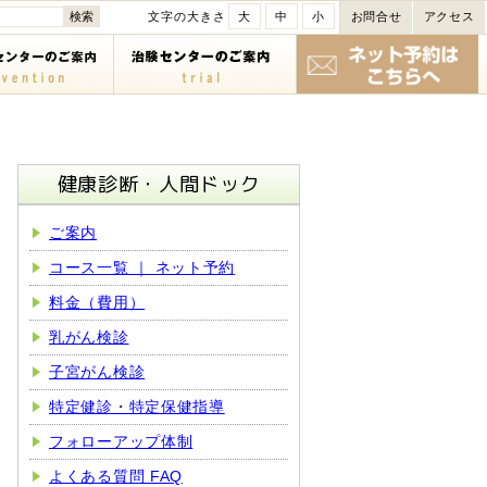
文字の大きさ
大
中
小
お問合せ
アクセス
健康診断・人間ドック
ご案内
コース一覧 ｜ ネット予約
料金（費用）
乳がん検診
子宮がん検診
特定健診・特定保健指導
フォローアップ体制
よくある質問 FAQ